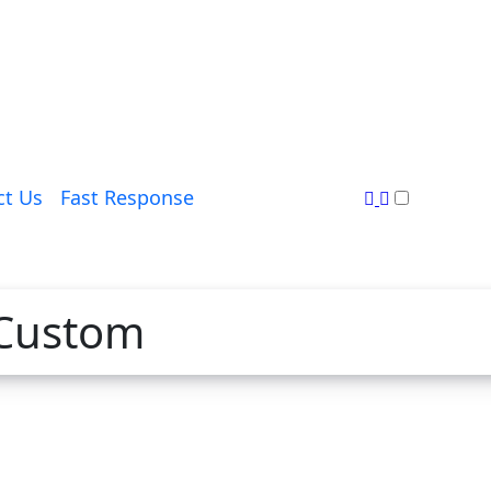
ct Us
Fast Response
 Custom