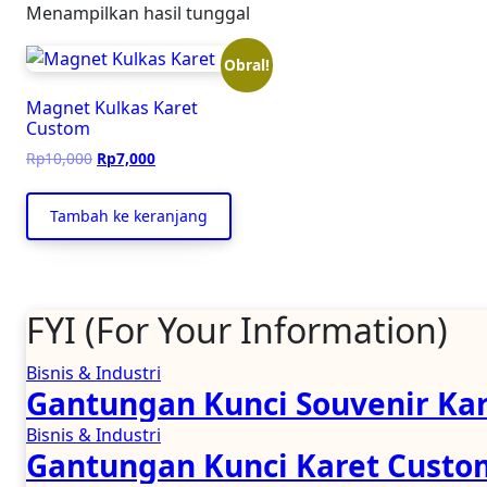
Menampilkan hasil tunggal
Obral!
Magnet Kulkas Karet
Custom
Harga
Harga
Rp
10,000
Rp
7,000
aslinya
saat
adalah:
ini
Tambah ke keranjang
Rp10,000.
adalah:
Rp7,000.
FYI (For Your Information)
Bisnis & Industri
Gantungan Kunci Souvenir Kar
Bisnis & Industri
Gantungan Kunci Karet Custom