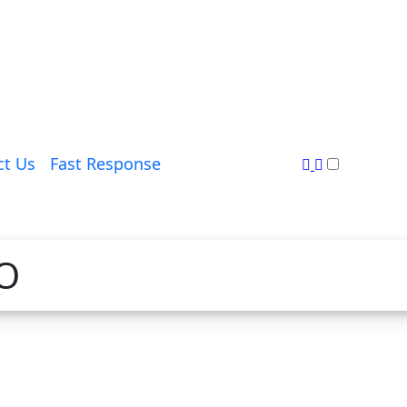
ct Us
Fast Response
O