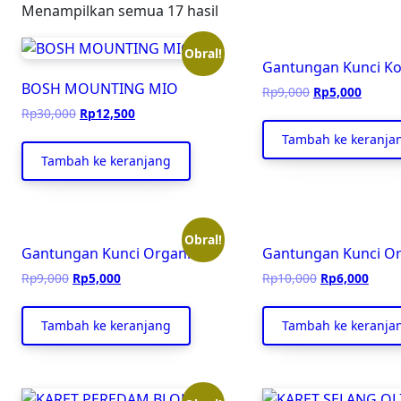
Menampilkan semua 17 hasil
Obral!
Gantungan Kunci K
BOSH MOUNTING MIO
Harga
Harga
Rp
9,000
Rp
5,000
aslinya
saat
Harga
Harga
Rp
30,000
Rp
12,500
adalah:
ini
aslinya
saat
Tambah ke keranja
Rp9,000.
adalah
adalah:
ini
Tambah ke keranjang
Rp5,00
Rp30,000.
adalah:
Rp12,500.
Obral!
Gantungan Kunci Organisasi
Gantungan Kunci Or
Harga
Harga
Harga
Harg
Rp
9,000
Rp
5,000
Rp
10,000
Rp
6,000
aslinya
saat
aslinya
saat
adalah:
ini
adalah:
ini
Tambah ke keranjang
Tambah ke keranja
Rp9,000.
adalah:
Rp10,000.
adala
Rp5,000.
Rp6,0