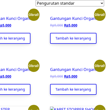
Obral!
Obral!
an Kunci Organisasi
Gantungan Kunci Organisasi
arga
Harga
Harga
Harga
Rp
5,000
Rp
9,000
Rp
5,000
slinya
saat
aslinya
saat
dalah:
ini
adalah:
ini
h ke keranjang
Tambah ke keranjang
p9,000.
adalah:
Rp9,000.
adalah:
Rp5,000.
Rp5,000.
Obral!
Obral!
an Kunci Organisasi
Gantungan Kunci Organisasi
arga
Harga
Harga
Harga
Rp
5,000
Rp
9,000
Rp
5,000
slinya
saat
aslinya
saat
dalah:
ini
adalah:
ini
h ke keranjang
Tambah ke keranjang
p9,000.
adalah:
Rp9,000.
adalah:
Rp5,000.
Rp5,000.