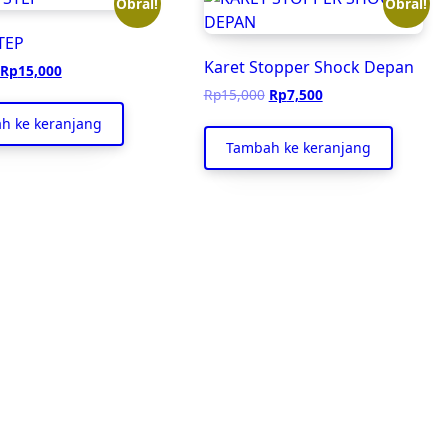
Obral!
Obral!
TEP
Karet Stopper Shock Depan
Harga
Harga
Rp
15,000
aslinya
saat
Harga
Harga
Rp
15,000
Rp
7,500
adalah:
ini
aslinya
saat
h ke keranjang
Rp30,000.
adalah:
adalah:
ini
Tambah ke keranjang
Rp15,000.
Rp15,000.
adalah:
Rp7,500.