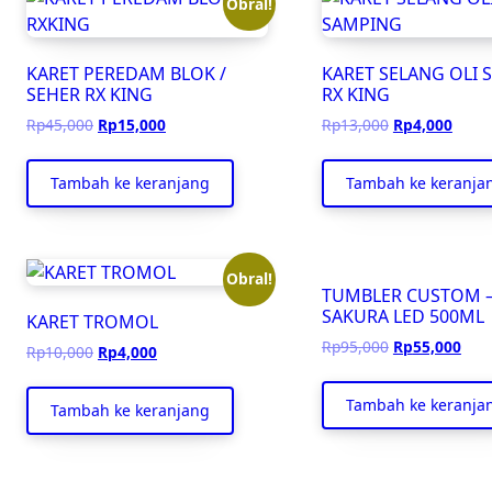
Obral!
KARET PEREDAM BLOK /
KARET SELANG OLI
SEHER RX KING
RX KING
Harga
Harga
Harga
Harg
Rp
45,000
Rp
15,000
Rp
13,000
Rp
4,000
aslinya
saat
aslinya
saat
adalah:
ini
adalah:
ini
Tambah ke keranjang
Tambah ke keranja
Rp45,000.
adalah:
Rp13,000.
adala
Rp15,000.
Rp4,0
Obral!
TUMBLER CUSTOM 
SAKURA LED 500ML
KARET TROMOL
Harga
Har
Rp
95,000
Rp
55,000
Harga
Harga
Rp
10,000
Rp
4,000
aslinya
saat
aslinya
saat
adalah:
ini
adalah:
ini
Tambah ke keranja
Tambah ke keranjang
Rp95,000.
adal
Rp10,000.
adalah:
Rp55
Rp4,000.