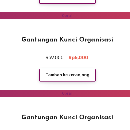
Rp5,000.
Obral!
Gantungan Kunci Organisasi
Harga
Harga
Rp
9,000
Rp
5,000
aslinya
saat
adalah:
ini
Rp9,000.
adalah:
Tambah ke keranjang
Rp5,000.
Obral!
Gantungan Kunci Organisasi