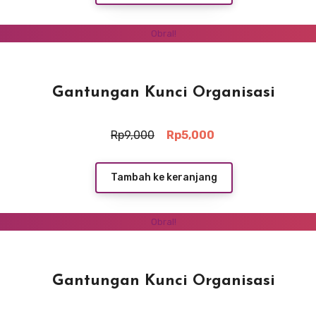
Rp5,000.
Obral!
Gantungan Kunci Organisasi
Harga
Harga
Rp
9,000
Rp
5,000
aslinya
saat
adalah:
ini
Rp9,000.
adalah:
Tambah ke keranjang
Rp5,000.
Obral!
Gantungan Kunci Organisasi