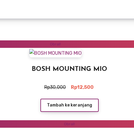
Obral!
BOSH MOUNTING MIO
Harga
Harga
Rp
30,000
Rp
12,500
aslinya
saat
adalah:
ini
Rp30,000.
adalah:
Tambah ke keranjang
Rp12,500.
Obral!