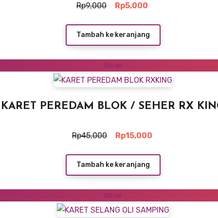
Harga
Harga
Rp
9,000
Rp
5,000
aslinya
saat
adalah:
ini
Rp9,000.
adalah:
Tambah ke keranjang
Rp5,000.
Obral!
KARET PEREDAM BLOK / SEHER RX KI
Harga
Harga
Rp
45,000
Rp
15,000
aslinya
saat
adalah:
ini
Rp45,000.
adalah:
Tambah ke keranjang
Rp15,000.
Obral!