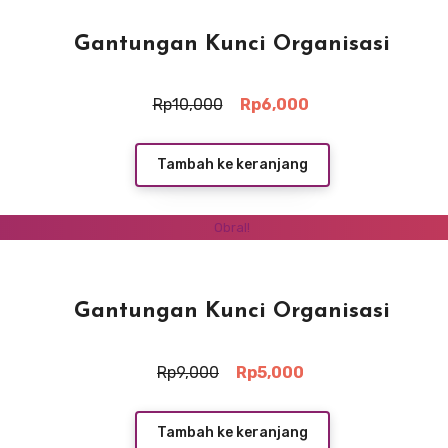
Gantungan Kunci Organisasi
Harga
Harga
Rp
10,000
Rp
6,000
aslinya
saat
adalah:
ini
Rp10,000.
adalah:
Tambah ke keranjang
Rp6,000.
Obral!
Gantungan Kunci Organisasi
Harga
Harga
Rp
9,000
Rp
5,000
aslinya
saat
adalah:
ini
Rp9,000.
adalah:
Tambah ke keranjang