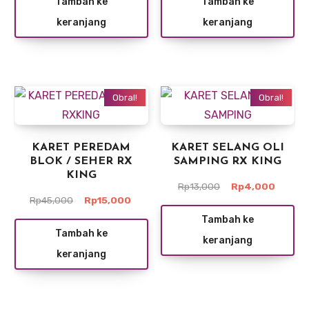
Tambah ke
Tambah ke
Rp9,000.
adalah:
Rp9,000.
adalah:
keranjang
keranjang
Rp5,000.
Rp5,000
Obral!
Obral!
KARET PEREDAM
KARET SELANG OLI
BLOK / SEHER RX
SAMPING RX KING
KING
Harga
Harga
Rp
13,000
Rp
4,000
Harga
Harga
aslinya
saat
Rp
45,000
Rp
15,000
aslinya
saat
adalah:
ini
Tambah ke
adalah:
ini
Rp13,000.
adalah:
Tambah ke
keranjang
Rp45,000.
adalah:
Rp4,00
keranjang
Rp15,000.