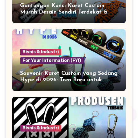
Gantungan Kunci Karet Custom
Murah Desain Sendiri Terdekat &
Berkualitas
Bisnis & Industri
For Your Information (FYI)
Souvenir Karet Custom yang Sedang
Hype di 2026: Tren Baru untuk
Branding & Lifestyle
Bisnis & Industri