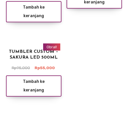
keranjang
Rp4,00
adalah:
ini
Tambah ke
Rp15,000.
adalah:
keranjang
Rp7,500.
Obral!
TUMBLER CUSTOM –
SAKURA LED 500ML
Harga
Harga
Rp
95,000
Rp
55,000
aslinya
saat
adalah:
ini
Tambah ke
Rp95,000.
adalah:
keranjang
Rp55,000.