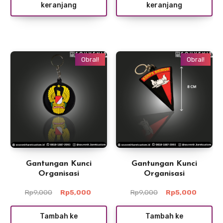
keranjang
keranjang
Rp12,500.
Rp5,000
Obral!
Obral!
Gantungan Kunci
Gantungan Kunci
Organisasi
Organisasi
Harga
Harga
Harga
Harga
Rp
9,000
Rp
5,000
Rp
9,000
Rp
5,000
aslinya
saat
aslinya
saat
adalah:
ini
adalah:
ini
Tambah ke
Tambah ke
Rp9,000.
adalah:
Rp9,000.
adalah: