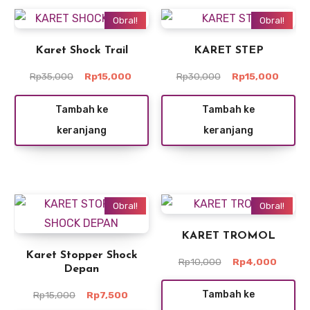
Obral!
Obral!
Karet Shock Trail
KARET STEP
Harga
Harga
Harga
Harga
Rp
35,000
Rp
15,000
Rp
30,000
Rp
15,000
aslinya
saat
aslinya
saat
adalah:
ini
adalah:
ini
Tambah ke
Tambah ke
Rp35,000.
adalah:
Rp30,000.
adalah
keranjang
keranjang
Rp15,000.
Rp15,0
Obral!
Obral!
KARET TROMOL
Karet Stopper Shock
Harga
Harga
Rp
10,000
Rp
4,000
Depan
aslinya
saat
adalah:
ini
Harga
Harga
Tambah ke
Rp
15,000
Rp
7,500
Rp10,000.
adalah:
aslinya
saat