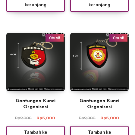
keranjang
keranjang
Rp5,000.
Rp5,000
Obral!
Obral!
Gantungan Kunci
Gantungan Kunci
Organisasi
Organisasi
Harga
Harga
Harga
Harga
Rp
9,000
Rp
5,000
Rp
9,000
Rp
5,000
aslinya
saat
aslinya
saat
adalah:
ini
adalah:
ini
Tambah ke
Tambah ke