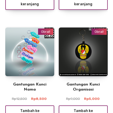
keranjang
keranjang
Rp7,000.
Rp5,000
Obral!
Obral!
Gantungan Kunci
Gantungan Kunci
Nama
Organisasi
Harga
Harga
Harga
Harga
Rp
12,500
Rp
8,500
Rp
9,000
Rp
5,000
aslinya
saat
aslinya
saat
adalah:
ini
adalah:
ini
Tambah ke
Tambah ke