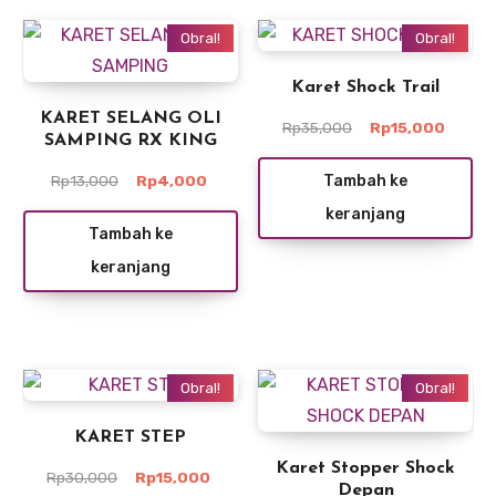
Obral!
Obral!
Karet Shock Trail
KARET SELANG OLI
Harga
Harga
Rp
35,000
Rp
15,000
SAMPING RX KING
aslinya
saat
adalah:
ini
Harga
Harga
Tambah ke
Rp
13,000
Rp
4,000
Rp35,000.
adalah
aslinya
saat
keranjang
Rp15,0
adalah:
ini
Tambah ke
Rp13,000.
adalah:
keranjang
Rp4,000.
Obral!
Obral!
KARET STEP
Karet Stopper Shock
Harga
Harga
Rp
30,000
Rp
15,000
Depan