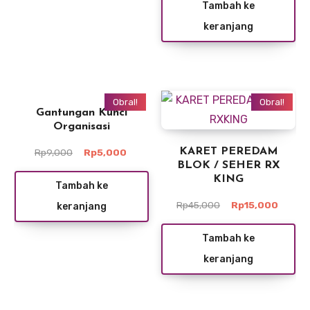
Tambah ke
Rp9,000.
adalah:
keranjang
Rp5,000
Obral!
Obral!
Gantungan Kunci
Organisasi
Harga
Harga
KARET PEREDAM
Rp
9,000
Rp
5,000
aslinya
saat
BLOK / SEHER RX
adalah:
ini
KING
Tambah ke
Rp9,000.
adalah:
Harga
Harga
Rp
45,000
Rp
15,000
keranjang
Rp5,000.
aslinya
saat
adalah:
ini
Tambah ke
Rp45,000.
adalah
keranjang
Rp15,0