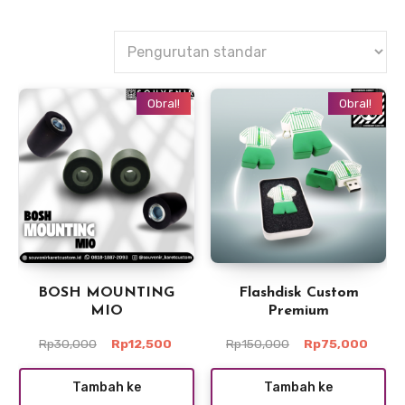
Obral!
Obral!
BOSH MOUNTING
Flashdisk Custom
MIO
Premium
Harga
Harga
Harga
Harga
Rp
30,000
Rp
12,500
Rp
150,000
Rp
75,000
aslinya
saat
aslinya
saat
adalah:
ini
adalah:
ini
Tambah ke
Tambah ke
Rp30,000.
adalah:
Rp150,000.
adala