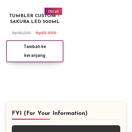
Obral!
TUMBLER CUSTOM –
SAKURA LED 500ML
Harga
Harga
Rp
95,000
Rp
55,000
aslinya
saat
adalah:
ini
Tambah ke
Rp95,000.
adalah:
keranjang
Rp55,000.
FYI (For Your Information)