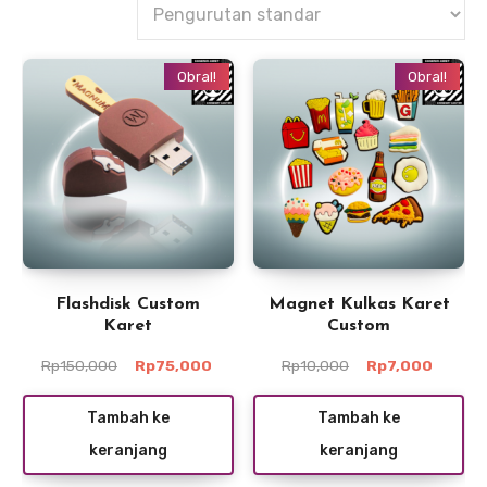
Obral!
Obral!
Flashdisk Custom
Magnet Kulkas Karet
Karet
Custom
Harga
Harga
Harga
Harga
Rp
150,000
Rp
75,000
Rp
10,000
Rp
7,000
aslinya
saat
aslinya
saat
adalah:
ini
adalah:
ini
Tambah ke
Tambah ke
Rp150,000.
adalah:
Rp10,000.
adalah:
keranjang
keranjang
Rp75,000.
Rp7,00