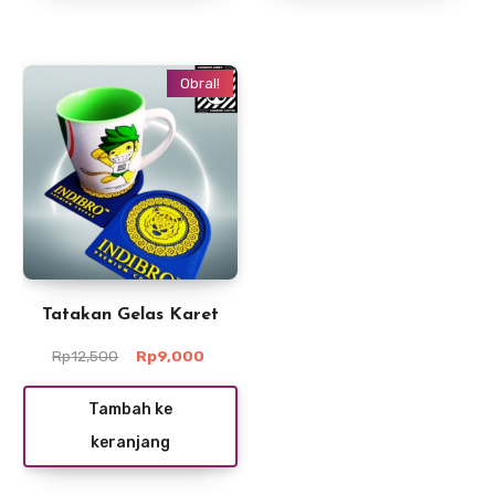
Obral!
Tatakan Gelas Karet
Harga
Harga
Rp
12,500
Rp
9,000
aslinya
saat
adalah:
ini
Tambah ke
Rp12,500.
adalah:
keranjang
Rp9,000.