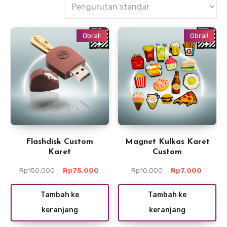
Obral!
Obral!
Flashdisk Custom
Magnet Kulkas Karet
Karet
Custom
Harga
Harga
Harga
Harga
Rp
150,000
Rp
75,000
Rp
10,000
Rp
7,000
aslinya
saat
aslinya
saat
adalah:
ini
adalah:
ini
Tambah ke
Tambah ke
Rp150,000.
adalah:
Rp10,000.
adalah:
keranjang
keranjang
Rp75,000.
Rp7,00