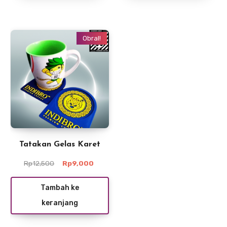
Obral!
Tatakan Gelas Karet
Harga
Harga
Rp
12,500
Rp
9,000
aslinya
saat
adalah:
ini
Tambah ke
Rp12,500.
adalah:
keranjang
Rp9,000.