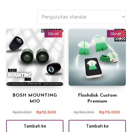
Obral!
Obral!
BOSH MOUNTING
Flashdisk Custom
MIO
Premium
Harga
Harga
Harga
Harga
Rp
30,000
Rp
12,500
Rp
150,000
Rp
75,000
aslinya
saat
aslinya
saat
adalah:
ini
adalah:
ini
Tambah ke
Tambah ke
Rp30,000.
adalah:
Rp150,000.
adala