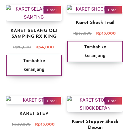
Obral!
Obral!
Karet Shock Trail
KARET SELANG OLI
Harga
Harga
Rp
35,000
Rp
15,000
SAMPING RX KING
aslinya
saat
adalah:
ini
Harga
Harga
Tambah ke
Rp
13,000
Rp
4,000
Rp35,000.
adalah
aslinya
saat
keranjang
Rp15,0
adalah:
ini
Tambah ke
Rp13,000.
adalah:
keranjang
Rp4,000.
Obral!
Obral!
KARET STEP
Karet Stopper Shock
Harga
Harga
Rp
30,000
Rp
15,000
Depan