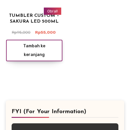
Obral!
TUMBLER CUSTOM –
SAKURA LED 500ML
Harga
Harga
Rp
95,000
Rp
55,000
aslinya
saat
adalah:
ini
Tambah ke
Rp95,000.
adalah:
keranjang
Rp55,000.
FYI (For Your Information)