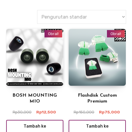
Obral!
Obral!
BOSH MOUNTING
Flashdisk Custom
MIO
Premium
Harga
Harga
Harga
Harga
Rp
30,000
Rp
12,500
Rp
150,000
Rp
75,000
aslinya
saat
aslinya
saat
adalah:
ini
adalah:
ini
Tambah ke
Tambah ke
Rp30,000.
adalah:
Rp150,000.
adala