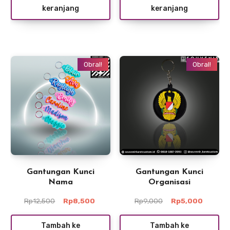
keranjang
keranjang
Rp7,000.
Rp5,000
Obral!
Obral!
Gantungan Kunci
Gantungan Kunci
Nama
Organisasi
Harga
Harga
Harga
Harga
Rp
12,500
Rp
8,500
Rp
9,000
Rp
5,000
aslinya
saat
aslinya
saat
adalah:
ini
adalah:
ini
Tambah ke
Tambah ke