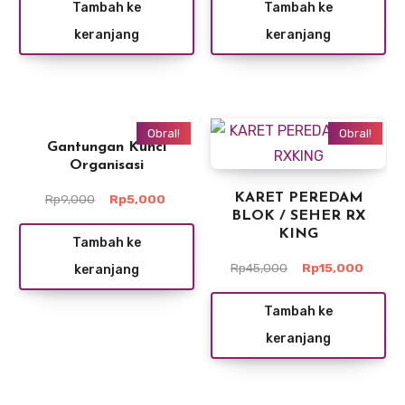
Tambah ke
Tambah ke
Rp9,000.
adalah:
Rp9,000.
adalah:
keranjang
keranjang
Rp5,000.
Rp5,000
Obral!
Obral!
Gantungan Kunci
Organisasi
Harga
Harga
KARET PEREDAM
Rp
9,000
Rp
5,000
aslinya
saat
BLOK / SEHER RX
adalah:
ini
KING
Tambah ke
Rp9,000.
adalah:
Harga
Harga
Rp
45,000
Rp
15,000
keranjang
Rp5,000.
aslinya
saat
adalah:
ini
Tambah ke
Rp45,000.
adalah
keranjang
Rp15,0