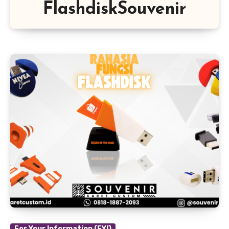
FlashdiskSouvenir
For Your Information (FYI)