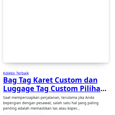
Koleksi Terbaik
Bag Tag Karet Custom dan
Luggage Tag Custom Pilihan
Praktis dan Tahan Lama
Saat mempersiapkan perjalanan, terutama jika Anda
untuk Perjalanan Anda
bepergian dengan pesawat, salah satu hal yang paling
penting adalah memastikan tas atau koper…