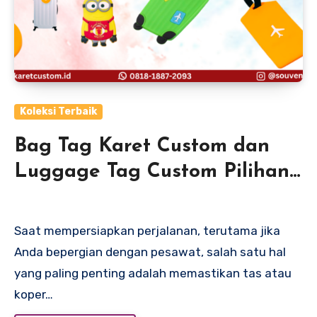
Koleksi Terbaik
Bag Tag Karet Custom dan
Luggage Tag Custom Pilihan
Praktis dan Tahan Lama
untuk Perjalanan Anda
Saat mempersiapkan perjalanan, terutama jika
Anda bepergian dengan pesawat, salah satu hal
yang paling penting adalah memastikan tas atau
koper…