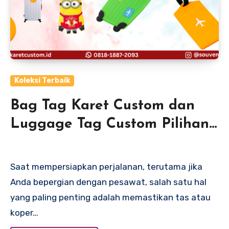
Koleksi Terbaik
Bag Tag Karet Custom dan
Luggage Tag Custom Pilihan
Praktis dan Tahan Lama
untuk Perjalanan Anda
Saat mempersiapkan perjalanan, terutama jika
Anda bepergian dengan pesawat, salah satu hal
yang paling penting adalah memastikan tas atau
koper…