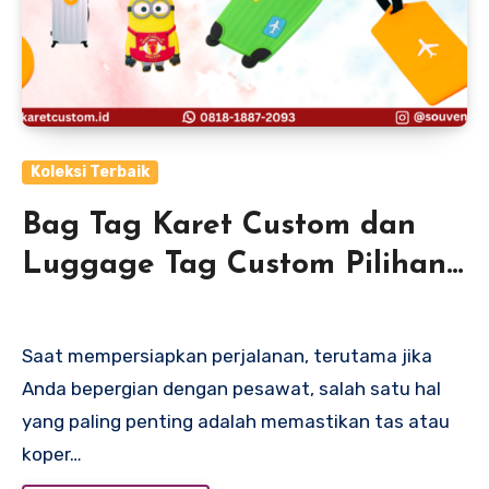
Koleksi Terbaik
Bag Tag Karet Custom dan
Luggage Tag Custom Pilihan
Praktis dan Tahan Lama
untuk Perjalanan Anda
Saat mempersiapkan perjalanan, terutama jika
Anda bepergian dengan pesawat, salah satu hal
yang paling penting adalah memastikan tas atau
koper…