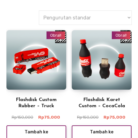
Obral!
Obral!
Flashdisk Custom
Flashdisk Karet
Rubber – Truck
Custom – CocaCola
Harga
Harga
Harga
Harga
Rp
150,000
Rp
75,000
Rp
150,000
Rp
75,000
aslinya
saat
aslinya
saat
adalah:
ini
adalah:
ini
Tambah ke
Tambah ke
Rp150,000.
adalah:
Rp150,000.
adala