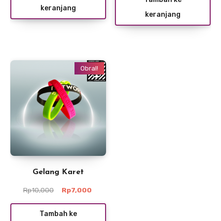
Rp10,000.
adalah:
keranjang
Rp5,000.
keranjang
Rp5,00
Obral!
Gelang Karet
Harga
Harga
Rp
10,000
Rp
7,000
aslinya
saat
adalah:
ini
Tambah ke
Rp10,000.
adalah: