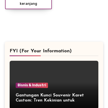
keranjang
Rp7,000.
FYI (For Your Information)
Bisnis & Industri
Gantungan Kunci Souvenir Karet
Custom: Tren Kekinian untuk
Promosi dan Souvenir Unik