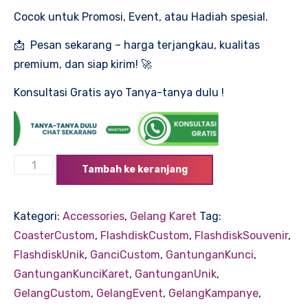
Rp7,000.
Cocok untuk Promosi, Event, atau Hadiah spesial.
📩 Pesan sekarang – harga terjangkau, kualitas
premium, dan siap kirim! 🚀
Konsultasi Gratis ayo Tanya-tanya dulu !
Kuantitas
Tambah ke keranjang
Gelang
Karet
Kategori:
Accessories
,
Gelang Karet
Tag:
CoasterCustom
,
FlashdiskCustom
,
FlashdiskSouvenir
,
FlashdiskUnik
,
GanciCustom
,
GantunganKunci
,
GantunganKunciKaret
,
GantunganUnik
,
GelangCustom
,
GelangEvent
,
GelangKampanye
,