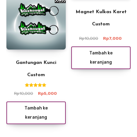
Magnet Kulkas Karet
Custom
Harga
Harga
Rp
10,000
Rp
7,000
aslinya
saat
adalah:
ini
Tambah ke
Rp10,000.
adalah:
keranjang
Rp7,00
Gantungan Kunci
Custom
Dinilai
Harga
Harga
Rp
10,000
Rp
5,000
5.00
aslinya
saat
dari 5
adalah:
ini
Tambah ke
Rp10,000.
adalah:
keranjang
Rp5,000.