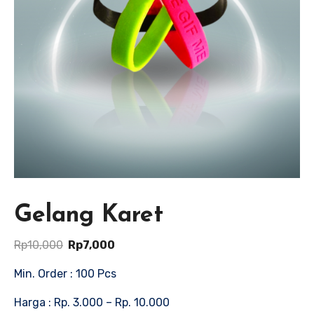
Gelang Karet
Harga
Harga
Rp
10,000
Rp
7,000
aslinya
saat
Min. Order : 100 Pcs
adalah:
ini
Harga : Rp. 3.000 – Rp. 10.000
Rp10,000.
adalah: