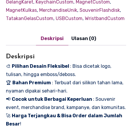
GelangKaret
,
KeychainCustom
,
MagnetCustom
,
MagnetKulkas
,
MerchandiseUnik
,
SouvenirFlashdisk
,
TatakanGelasCustom
,
USBCustom
,
WristbandCustom
Deskripsi
Ulasan (0)
Deskripsi
🎨
Pilihan Desain Fleksibel
: Bisa dicetak logo,
tulisan, hingga emboss/deboss.
🏆
Bahan Premium
: Terbuat dari silikon tahan lama,
nyaman dipakai sehari-hari.
📢
Cocok untuk Berbagai Keperluan
: Souvenir
event, merchandise brand, kampanye, dan komunitas.
🚀
Harga Terjangkau & Bisa Order dalam Jumlah
Besar
!