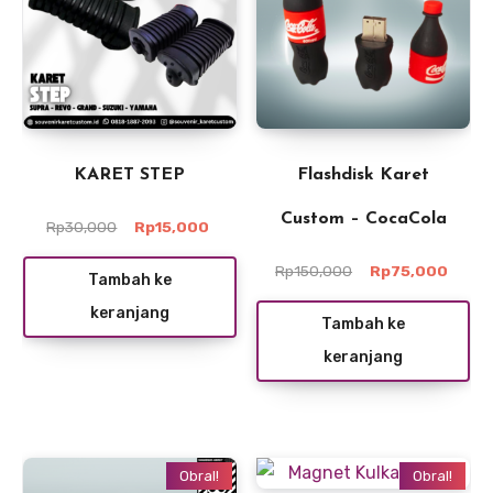
KARET STEP
Flashdisk Karet
Custom – CocaCola
Harga
Harga
Rp
30,000
Rp
15,000
aslinya
saat
adalah:
ini
Harga
Harga
Rp
150,000
Rp
75,000
Tambah ke
Rp30,000.
adalah:
aslinya
saat
keranjang
Rp15,000.
adalah:
ini
Tambah ke
Rp150,000.
adala
keranjang
Rp75,
Obral!
Obral!