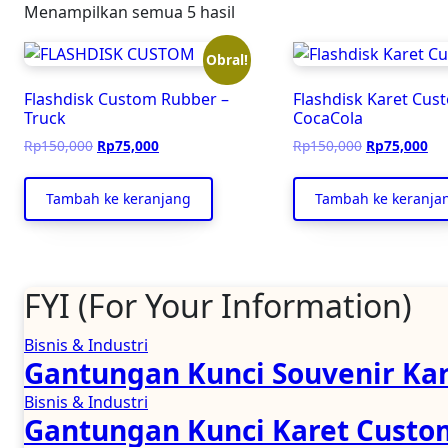
Menampilkan semua 5 hasil
Obral!
Flashdisk Custom Rubber –
Flashdisk Karet Cus
Truck
CocaCola
Harga
Harga
Harga
Ha
Rp
150,000
Rp
75,000
Rp
150,000
Rp
75,000
aslinya
saat
aslinya
saa
adalah:
ini
adalah:
ini
Tambah ke keranjang
Tambah ke keranja
Rp150,000.
adalah:
Rp150,000.
ada
Rp75,000.
Rp
FYI (For Your Information)
Bisnis & Industri
Gantungan Kunci Souvenir Kar
Bisnis & Industri
Gantungan Kunci Karet Custom