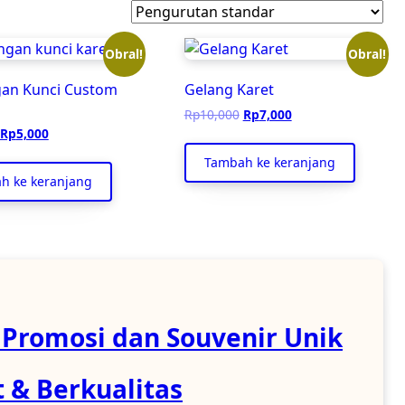
Obral!
Obral!
an Kunci Custom
Gelang Karet
Harga
Harga
Rp
10,000
Rp
7,000
aslinya
saat
Harga
Harga
Rp
5,000
adalah:
ini
aslinya
saat
Tambah ke keranjang
Rp10,000.
adalah:
adalah:
ini
h ke keranjang
Rp7,000.
Rp10,000.
adalah:
Rp5,000.
 Promosi dan Souvenir Unik
 & Berkualitas