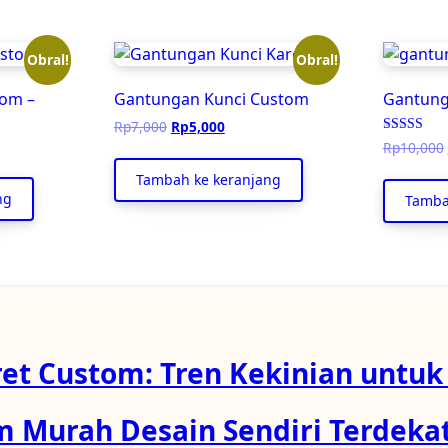
Obral!
Obral!
tom –
Gantungan Kunci Custom
Gantung
Harga
Harga
Rp
7,000
Rp
5,000
rga
aslinya
saat
Dinilai
Rp
10,000
5.00
t
adalah:
ini
dari 5
Tambah ke keranjang
Rp7,000.
adalah:
ng
Tamba
lah:
Rp5,000.
75,000.
et Custom: Tren Kekinian untuk
 Murah Desain Sendiri Terdekat